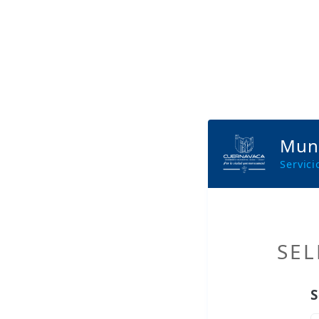
Muni
Servic
SEL
S